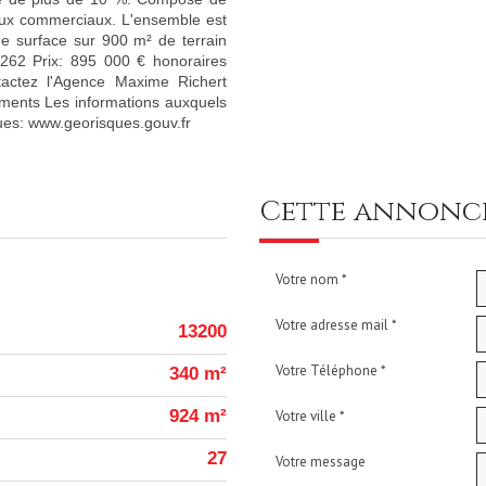
caux commerciaux. L'ensemble est
e surface sur 900 m² de terrain
 1262 Prix: 895 000 € honoraires
ctez l'Agence Maxime Richert
ments Les informations auxquels
sques: www.georisques.gouv.fr
cette annon
Votre nom *
Votre adresse mail *
13200
Votre Téléphone *
340 m²
924 m²
Votre ville *
27
Votre message