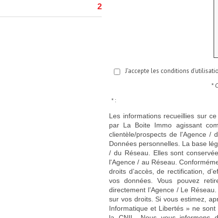
2
J'accepte les conditions d'utilisat
* 
* :
Les informations recueillies sur ce
par La Boite Immo agissant comm
clientèle/prospects de l'Agence 
Données personnelles. La base légal
/ du Réseau. Elles sont conservé
l'Agence / au Réseau. Conformément
droits d’accès, de rectification, d’
vos données. Vous pouvez retir
directement l’Agence / Le Réseau.
sur vos droits. Si vous estimez, ap
Informatique et Libertés » ne son
la CNIL. Nous vous informons de