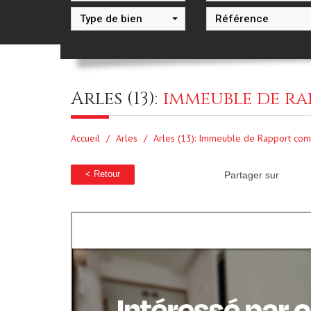
Type de bien
arles (13):
immeuble de ra
Accueil
Arles
Arles (13): Immeuble de Rapport com
< Retour
Partager sur