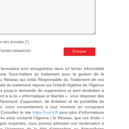
ion des données (*)
Champs obligatoires
Envoyer
 formulaire sont enregistrées dans un fichier informatisé
e Sous-traitant du traitement pour la gestion de la
/ du Réseau qui reste Responsable du Traitement de vos
e du traitement repose sur l'intérêt légitime de l'Agence
es jusqu'à demande de suppression et sont destinées à
 à la loi « informatique et libertés », vous disposez des
effacement, d’opposition, de limitation et de portabilité de
er votre consentement à tout moment en contactant
 Consultez le site
https://cnil.fr/fr
pour plus d’informations
rès avoir contacté l'Agence / le Réseau, que vos droits «
t pas respectés, vous pouvez adresser une réclamation à
 l’existence de la liste d'opposition au démarchage