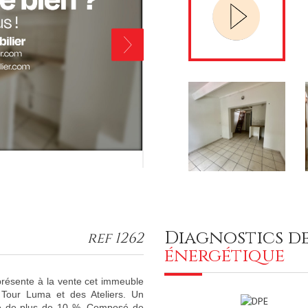
diagnostics d
ref 1262
énergétique
présente à la vente cet immeuble
Tour Luma et des Ateliers. Un
ité de plus de 10 %. Composé de