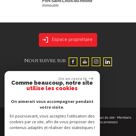
Port-Saint-Louis-du-Rhône
Immeuble
Espace propriétaire
Nous suivre sur
On en reste là
Comme beaucoup, notre site
utilise les cookies
On aimerait vous accompagner pendant
votre visite.
En poursuivant, vous acceptez l'utilisation des
© 2026 | Tous droits réservés | Traduction powered by Google -
Plan du site
-
Mentions
cookies par ce site, afin de vous proposer des
légales
-
Nos honoraires
-
Partenaires
-
Admin
-
Toutes nos annonces
contenus adaptés et réaliser des statistiques !
Site internet compatible multi-supports,