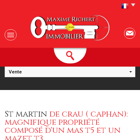
Vente
st martin
de crau ( caphan):
magnifique propriété
composé d'un mas t5 et un
mazet t3